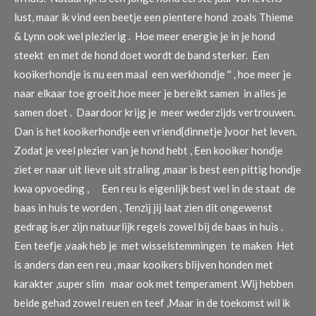
lust, maar ik vind een beetje een pientere hond zoals Thieme
& Lynn ook wel plezierig . Hoe meer energie je in je hond
steekt en met de hond doet wordt de band sterker. Een
kooikerhondje is nu een maal een werkhondje '' , hoe meer je
naar elkaar toe groeit,hoe meer je bereikt samen in alles je
samen doet . Daardoor krijg je meer wederzijds vertrouwen.
Dan is het kooikerhondje een vriend{dinnetje }voor het leven.
Zodat je veel plezier van je hond hebt , Een kooiker hondje
ziet er naar uit lieve uit straling ,maar is best een pittig hondje
kwa opvoeding , Een reu is eigenlijk best wel in de staat de
baas in huis te worden , Tenzij jij laat zien dit ongewenst
gedrag is,er zijn natuurlijk regels zowel bij de baas in huis .
Een teefje ,vaak heb je met wisselstemmingen te maken Het
is anders dan een reu , maar kooikers blijven honden met
karakter ,super slim maar ook met temperament .Wij hebben
beide gehad zowel reuen en teef ,Maar in de toekomst wil ik