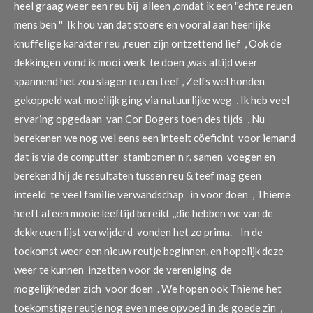
heel graag weer een reu bij alleen ,omdat ik een ''echte reuen
mens ben '' Ik hou van dat stoere en vooral aan heerlijke
knuffelige karakter reu ,reuen zijn ontzettend lief , Ook de
dekkingen vond ik mooi werk te doen ,was altijd weer
spannend het zou slagen reu en teef , Zelfs wel honden
gekoppeld wat moeilijk ging via natuurlijke weg , Ik heb veel
ervaring opgedaan van Cor Bogers toen des tijds , Nu
berekenen we nog wel eens een inteelt cöeficint voor iemand
dat is via de computter stambomen n r. samen voegen en
berekend hij de resultaten tussen reu & teef mag geen
inteeld te veel familie verwandschap in voor doen , Thieme
heeft al een mooie leeftijd bereikt ,,die hebben we van de
dekkreuen lijst verwijderd vonden het zo prima. In de
toekomst weer een nieuw reutje beginnen, en hopelijk deze
weer te kunnen inzetten voor de vereniging de
mogelijkheden zich voor doen . We hopen ook Thieme het
toekomstige reutje nog even mee opvoed in de goede zin ,