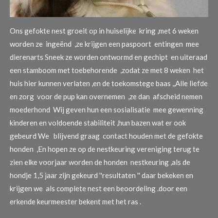
Ons gefokte nest groeit op in huiselijke kring ,met 6 weken
worden ze ingeënd ,ze krijgen een paspoort entingen mee
dierenarts Sneek ze worden ontwormd en gechipt en uiteraad
een stamboom met toebehorende ,zodat ze met 8 weken het
huis hier kunnen verlaten ,en de toekomstege baas ,,Alle liefde
en zorg voor de pup kan overnemen ,ze dan afscheid nemen
moederhond Wij geven hun een sosialisatie mee gewenning
kinderen en voldoende stabiliteit ,hun bazen wat er ook
gebeurd We blijvend graag contact houden met de gefokte
honden ,En hopen ze op de nestkeuring vereniging terug te
zien elke voorjaar worden de honden nestkeuring ,als de
hondje 1,5 jaar zijn gekeurd ''resultaten '' daar bekeken en
krijgen we als complete nest een beoordeling .door een
erkende keurmeester bekent met het ras .