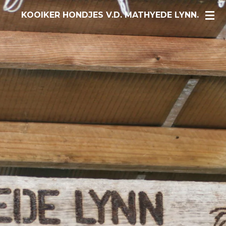
Ga
KOOIKER HONDJES V.D. MATHYEDE LYNN.
direct
naar
de
hoofdinhoud