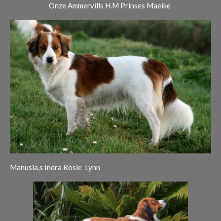
Onze Ammervills H.M Prinses Maeike
Manusia,s Indra Rosie Lynn